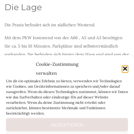
Die Lage
Die Praxis befindet sich im südlichen Westend.
Mit dem PKW kommend von der A66 , A5 und A3 benötigen
Sie ca. 5 bis 10 Minuten. Parkplätze sind selbstverständlich
vorhanden. Sie befinden sich hinter dem Haus und sind von der
Bettinastraße aus zu erreichen.
Cookie-Zustimmung
verwalten
Die U-Bahnstationen „Westend“ (U6/U7) und „Messe“ (U4)
Um dir ein optimales Erlebnis zu bieten, verwenden wir Technologien
sowie der Frankfurter Hauptbahnhof sind nur wenige
wie Cookies, um Geräteinformationen zu speichern und/oder darauf
zuzugreifen. Wenn du diesen Technologien zustimmst, können wir Daten
Gehminuten entfernt.
wie das Surfverhalten oder eindeutige IDs auf dieser Website
verarbeiten. Wenn du deine Zustimmung nicht erteilst oder
zurückziehst, können bestimmte Merkmale und Funktionen
beeinträchtigt werden.
AKZEPTIEREN